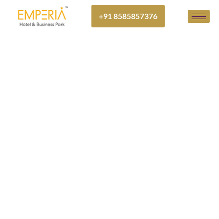
+91 8585857376